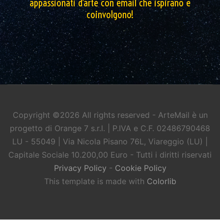
appassionati d’arte con email che ispirano e
coinvolgono!
Copyright ©
2026 All rights reserved - ArteMail è un
progetto di Orange 7 s.r.l. | P.IVA e C.F. 02486790468
LU - 55049 | Via Nicola Pisano 76L, Viareggio (LU) |
Capitale Sociale 10.200,00 Euro - Tutti i diritti riservati
Privacy Policy
-
Cookie Policy
This template is made with
Colorlib